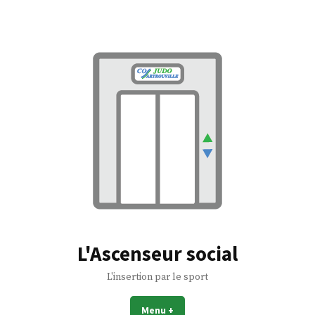
Accéder
au
contenu
L'Ascenseur social
L'insertion par le sport
Menu
+
déplié
réduit