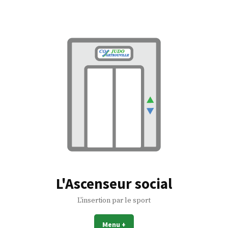
Accéder
au
contenu
L'Ascenseur social
L'insertion par le sport
Menu
+
déplié
réduit