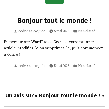
Bonjour tout le monde !
Publié
Publié
cedric-as-cosjudo
5 mai 2023
Non classé
par
dans
Bienvenue sur WordPress. Ceci est votre premier
article. Modifiez-le ou supprimez-le, puis commencez
à écrire !
Publié
Publié
cedric-as-cosjudo
5 mai 2023
Non classé
par
dans
Un avis sur «
Bonjour tout le monde !
»